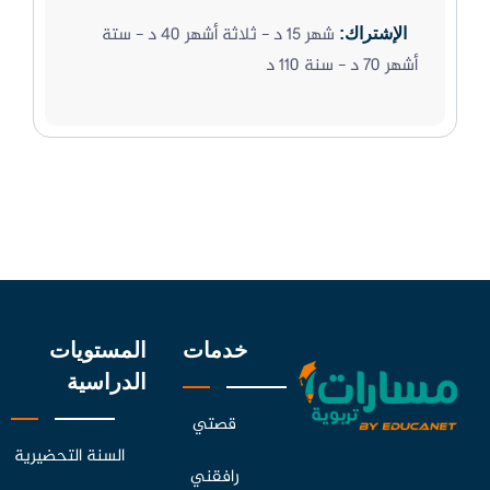
شهر 15 د - ثلاثة أشهر 40 د - ستة
الإشتراك:
أشهر 70 د - سنة 110 د
خدمات
المستويات
الدراسية
قصتي
السنة التحضيرية
رافقني