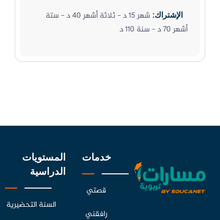
شهر 15 د - ثلاثة أشهر 40 د - ستة
الإشتراك:
أشهر 70 د - سنة 110 د
خدمات
المستويات
الدراسية
قصتي
السنة التحضيرية
رافقني