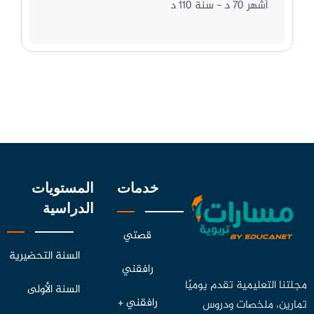
أشهر 70 د - سنة 110 د
خدمات
المستويات
الدراسية
قصتي
السنة التحضيرية
رافقني
مجلتنا التعليمية تقدم يوميًا
السنة الأولى
رافقني +
تمارين، ملخصات ودروس