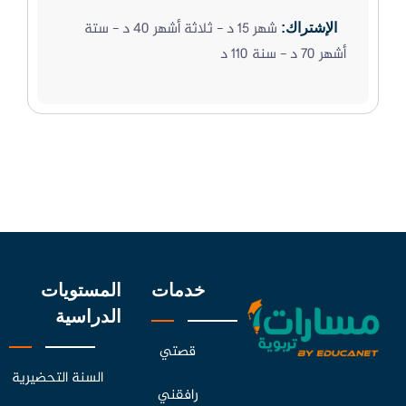
شهر 15 د - ثلاثة أشهر 40 د - ستة
الإشتراك:
أشهر 70 د - سنة 110 د
خدمات
المستويات
الدراسية
قصتي
السنة التحضيرية
رافقني