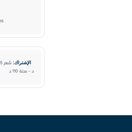
es
الإشتراك:
د - سنة 110 د