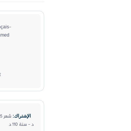
çais-
i.med
t
الإشتراك:
د - سنة 110 د