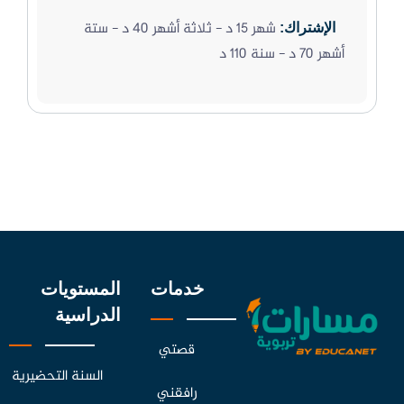
شهر 15 د - ثلاثة أشهر 40 د - ستة
الإشتراك:
أشهر 70 د - سنة 110 د
خدمات
المستويات
الدراسية
قصتي
السنة التحضيرية
رافقني