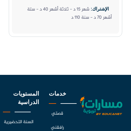
شهر 15 د - ثلاثة أشهر 40 د - ستة
الإشتراك:
أشهر 70 د - سنة 110 د
خدمات
المستويات
الدراسية
قصتي
السنة التحضيرية
رافقني