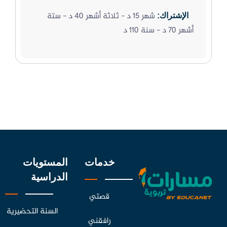
شهر 15 د - ثلاثة أشهر 40 د - ستة
الإشتراك:
أشهر 70 د - سنة 110 د
خدمات
المستويات
الدراسية
قصتي
السنة التحضيرية
رافقني