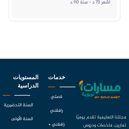
أشهر 70 د - سنة 110 د
خدمات
المستويات
الدراسية
قصتي
السنة التحضيرية
رافقني
مجلتنا التعليمية تقدم يوميًا
السنة الأولى
رافقني +
تمارين، ملخصات ودروس