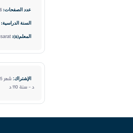
6
عدد الصفحات:
السنة الدراسية:
sarat
المعلم(ة):
الإشتراك:
د - سنة 110 د